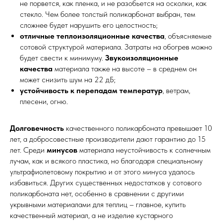
не порвется, как пленка, и не разобьется на осколки, как
стекло. Чем более толстый поликарбонат выбран, тем
сложнее будет нарушить его целостность;
отличные теплоизоляционные качества
, объясняемые
сотовой структурой материала. Затраты н
а
обогрев
можно
будет свести к минимуму.
Звукоизоляционные
качества
материала также на высоте – в среднем он
может снизить шум на 22 дБ;
устойчивость к перепадам температур
, ветрам,
плесени
, огню.
Долговечность
качественного поликарбоната превышает 10
лет, а добросовестные производители дают гарантию до 15
лет. Среди
минусов
материала неустойчивость к солнечным
лучам, как и всякого пластика, но благодаря специальному
ультрафиолетовому покрытию и от этого минуса удалось
избавиться. Других существенных недостатков у сотового
поликарбоната нет, особенно в сравнении с другими
укрывными материалами для теплиц – главное, купить
качественный материал, а не изделие кустарного