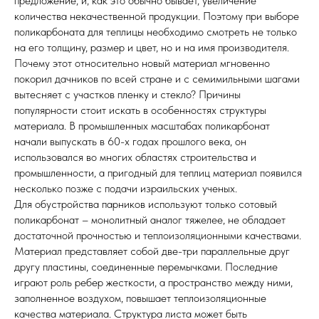
предложение, и, как это обычно бывает, увеличение
количества некачественной продукции. Поэтому при выборе
поликарбоната для теплицы необходимо смотреть не только
на его толщину, размер и цвет, но и на имя производителя.
Почему этот относительно новый материал мгновенно
покорил дачников по всей стране и с семимильными шагами
вытесняет с участков пленку и стекло? Причины
популярности стоит искать в особенностях структуры
материала. В промышленных масштабах поликарбонат
начали выпускать в 60-х годах прошлого века, он
использовался во многих областях строительства и
промышленности, а пригодный для теплиц материал появился
несколько позже с подачи израильских ученых.
Для обустройства парников используют только сотовый
поликарбонат – монолитный аналог тяжелее, не обладает
достаточной прочностью и
теплоизоляционными
качествами.
Материал представляет собой две-три параллельные друг
другу пластины, соединенные перемычками. Последние
играют роль ребер жесткости, а пространство между ними,
заполненное воздухом, повышает теплоизоляционные
качества материала. Структура листа может быть