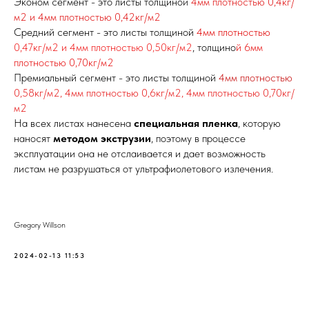
Эконом сегмент - это листы толщино
й
4мм плотностью 0,4кг/
м2 и 4мм плотностью 0,42кг/
м2
Средний сегмент - это листы толщиной
4мм плотностью
0,47кг/м2 и 4мм плотностью 0,50кг/м2
,
толщино
й 6мм
плотностью 0,70кг
/м2
Премиальный сегмент - это листы толщино
й
4мм плотностью
0,58кг/м2, 4мм плотностью 0,6кг/м2, 4мм плотностью 0,70кг/
м2
На всех листах нанесена
специальная пленка
, которую
наносят
методом экструзии
, поэтому в процессе
эксплуатации она не отслаивается и дает возможность
листам не разрушаться от ультрафиолетового излечения.
Gregory Willson
2024-02-13 11:53