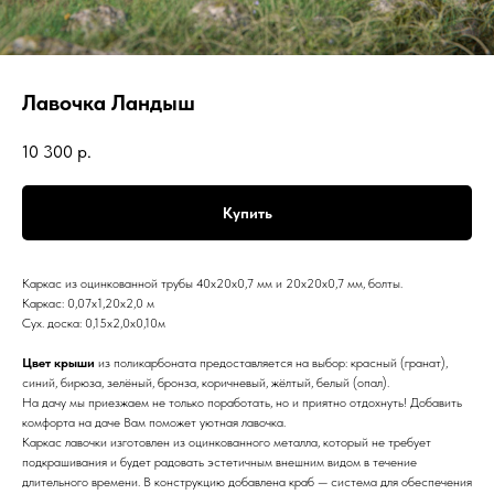
Лавочка Ландыш
10 300
р.
Купить
Каркас из оцинкованной трубы 40х20х0,7 мм и 20х20х0,7 мм, болты.
Каркас: 0,07х1,20х2,0 м
Сух. доска: 0,15х2,0х0,10м
Цвет крыши
из поликарбоната предоставляется на выбор: красный (гранат),
синий, бирюза, зелёный, бронза, коричневый, жёлтый, белый (опал).
На дачу мы приезжаем не только поработать, но и приятно отдохнуть! Добавить
комфорта на даче Вам поможет уютная лавочка.
Каркас лавочки изготовлен из оцинкованного металла, который не требует
подкрашивания и будет радовать эстетичным внешним видом в течение
длительного времени. В конструкцию добавлена краб — система для обеспечения