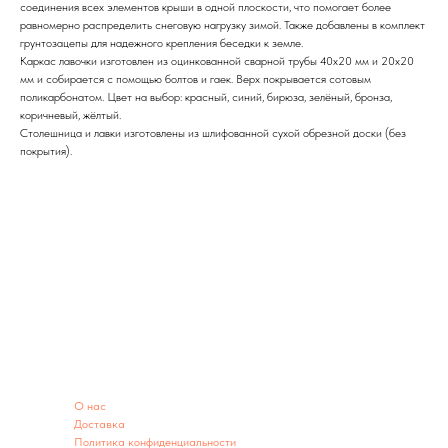
соединения всех элементов крыши в одной плоскости, что помогает более
равномерно распределить снеговую нагрузку зимой. Также добавлены в комплект
грунтозацепы для надежного крепления беседки к земле.
Каркас лавочки изготовлен из оцинкованной сварной трубы 40х20 мм и 20х20
мм и собирается с помощью болтов и гаек. Верх покрывается сотовым
поликарбонатом. Цвет на выбор: красный, синий, бирюза, зелёный, бронза,
коричневый, жёлтый.
Столешница и лавки изготовлены из шлифованной сухой обрезной доски (без
покрытия).
ИНФОРМАЦИЯ
O нас
Доставка
Политика конфиденциальности