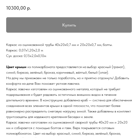
10300,00
р.
Купить
Каркас из оцинкованной трубы 40х20х0,7 мм и 20х20х0,7 мм, болты.
Каркас: 0,07х1,20х2,0 м
Сух. доска: 0,15х2,0х0,10м
Цвет крыши
из поликарбоната предоставляется на выбор: красный (гранат),
синий, бирюза, зелёный, бронза, коричневый, жёлтый, белый (опал).
На дачу мы приезжаем не только поработать, но и приятно отдохнуть! Добавить
комфорта на даче Вам поможет уютная лавочка.
Каркас лавочки изготовлен из оцинкованного металла, который не требует
подкрашивания и будет радовать эстетичным внешним видом в течение
длительного времени. В конструкцию добавлена краб — система для обеспечения
соединения всех элементов крыши в одной плоскости, что помогает более
равномерно распределить снеговую нагрузку зимой. Также добавлены в комплект
грунтозацепы для надежного крепления беседки к земле.
Каркас лавочки изготовлен из оцинкованной сварной трубы 40х20 мм и 20х20
мм и собирается с помощью болтов и гаек. Верх покрывается сотовым
поликарбонатом. Цвет на выбор: красный, синий, бирюза, зелёный, бронза,