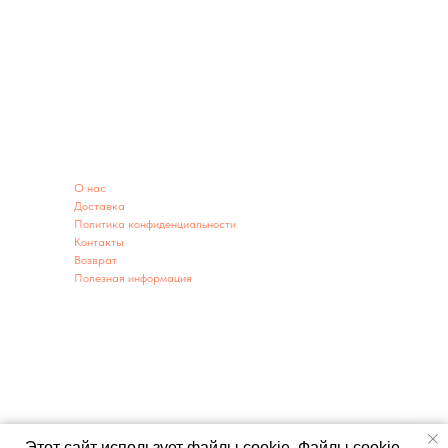
ИНФОРМАЦИЯ
O нас
Доставка
Политика конфиденциальности
Контакты
Возврат
Полезная информация
ИНФОРМАЦИЯ О МАГАЗИНЕ
Адрес: г. Заводоуковск ул. 60 лет Победы 2А
г. Тюмень ул. Республики 203 (территория парковки)
Телефон:
8950-493-00-78
,
8(34542)9-04-41
,
8980-929-37-69
Мы открыты: ежедневно с 9:00-19:00
Этот сайт использует файлы cookie. Файлы cookie