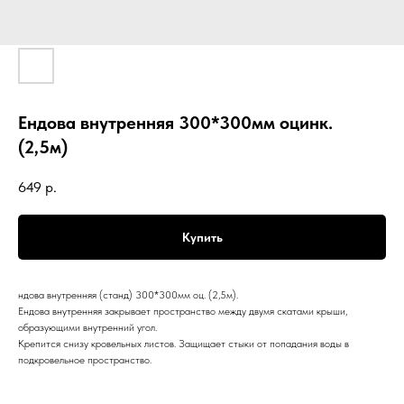
Ендова внутренняя 300*300мм оцинк.
(2,5м)
649
р.
Купить
ндова внутренняя (станд) 300*300мм оц. (2,5м).
Ендова внутренняя закрывает пространство между двумя скатами крыши,
образующими внутренний угол.
Крепится снизу кровельных листов. Защищает стыки от попадания воды в
подкровельное пространство.