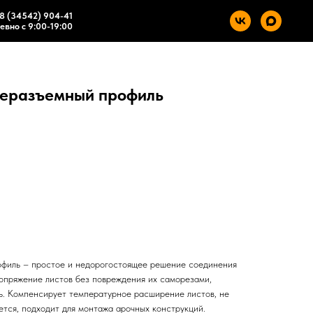
8 (34542) 904-41
вно с 9:00-19:00
неразъемный профиль
филь – простое и недорогостоящее решение соединения
опряжение листов без повреждения их саморезами,
ь. Компенсирует температурное расширение листов, не
ется, подходит для монтажа арочных конструкций.