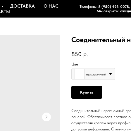
ДОСТАВКА
О НАС
Телефоны:
8 (950) 493-0078
,
АКТЫ
Мы открыты: ежедне
Соединительный 
850
р.
Цвет
прозрачный
Купить
Соединительный неразъемный про
панелей. Обеспечивает плотное с
осуществляя крепеж через профил
допуская деформации. Отлично гн