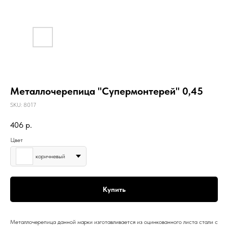
Металлочерепица "Супермонтерей" 0,45
SKU:
8017
406
р.
Цвет
коричневый
Купить
Металлочерепица данной марки изготавливается из оцинкованного листа стали с