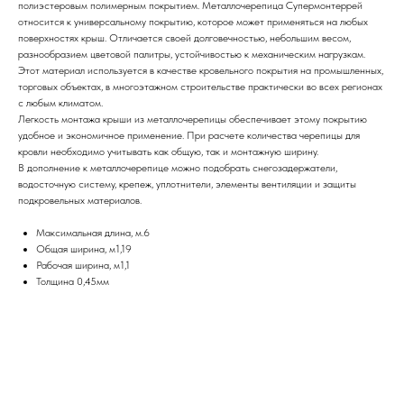
полиэстеровым полимерным покрытием. Металлочерепица Супермонтеррей
относится к универсальному покрытию, которое может применяться на любых
поверхностях крыш. Отличается своей долговечностью, небольшим весом,
разнообразием цветовой палитры, устойчивостью к механическим нагрузкам.
Этот материал используется в качестве кровельного покрытия на промышленных,
торговых объектах, в многоэтажном строительстве практически во всех регионах
с любым климатом.
Легкость монтажа крыши из металлочерепицы обеспечивает этому покрытию
удобное и экономичное применение. При расчете количества черепицы для
кровли необходимо учитывать как общую, так и монтажную ширину.
В дополнение к металлочерепице можно подобрать снегозадержатели,
водосточную систему, крепеж, уплотнители, элементы вентиляции и защиты
подкровельных материалов.
Максимальная длина, м.6
Общая ширина, м1,19
Рабочая ширина, м1,1
Толщина 0,45мм