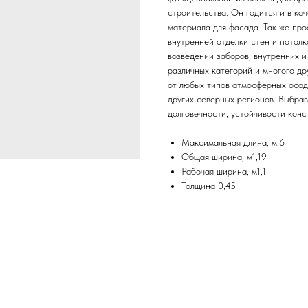
строительства. Он годится и в ка
материала для фасада. Так же про
внутренней отделки стен и потолк
возведении заборов, внутренних 
различных категорий и многого д
от любых типов атмосферных осадк
других северных регионов. Выбрав
долговечности, устойчивости кон
Максимальная длина, м.6
Общая ширина, м1,19
Рабочая ширина, м1,1
Толщина 0,45