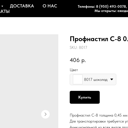
ДОСТАВКА
О НАС
Телефоны:
8 (950) 493-0078
,
АКТЫ
Мы открыты: ежедне
Профнастил С-8 0
SKU:
8017
406
р.
Цвет
8017 шоколад
Купить
Профнастил С-8 толщина 0,45 мм
Для транспортировки требуется у
функциональной из всех видов пр