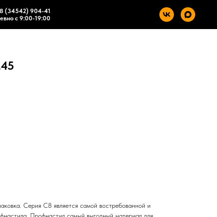
8 (34542) 904-41
вно с 9:00-19:00
.45
паковка. Серия С8 является самой востребованной и
офнастила. Профнастил самый выгодный материал для