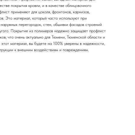
честве покрытия кровли, и в качестве облицовочного
флист применяют для цоколя, фронтонов, карнизов,
ов. Это материал, который часто используют при
и наружных перегородок, стен, обшивки фасадов строений
ругого. Покрытие из полимеров надежно защищает профлист
ов, что очень актуально для Тюмени, Тюменской области и
 этот материал, вы будете на 100% уверены в надежности,
струкции к внешним воздействиям и повреждениям.