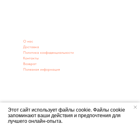
ИНФОРМАЦИЯ
O нас
Доставка
Политика конфиденциальности
Контакты
Возврат
Полезная информация
ИНФОРМАЦИЯ О МАГАЗИНЕ
Адрес: г. Заводоуковск ул. 60 лет Победы 2А
г. Тюмень ул. Республики 203 (территория парковки)
Телефон:
Этот сайт использует файлы cookie. Файлы cookie
8950-493-00-78
,
8(34542)9-04-41
,
8980-929-37-69
запоминают ваши действия и предпочтения для
Напишите нам
Мы открыты: ежедневно с 9:00-19:00
лучшего онлайн-опыта.
E-mail:
Master-zavod@yandex.ru