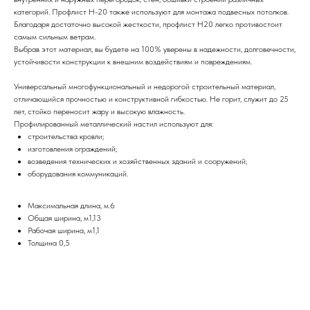
категорий. Профлист Н-20 также используют для монтажа подвесных потолков.
Благодаря достаточно высокой жесткости, профлист Н20 легко противостоит
самым сильным ветрам.
Выбрав этот материал, вы будете на 100% уверены в надежности, долговечности,
устойчивости конструкции к внешним воздействиям и повреждениям.
Универсальный многофункциональный и недорогой строительный материал,
отличающийся прочностью и конструктивной гибкостью. Не горит, служит до 25
лет, стойко переносит жару и высокую влажность.
Профилированный металлический настил используют для:
строительства кровли;
изготовления ограждений;
возведения технических и хозяйственных зданий и сооружений;
оборудования коммуникаций.
Максимальная длина, м.6
Общая ширина, м1,13
Рабочая ширина, м1,1
Толщина 0,5