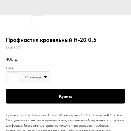
Профнастил кровельный Н-20 0,5
SKU:
8017
406
р.
Цвет
8017 шоколад
Купить
Профнастил Н-20 толщина 0,5 мм Общая ширина 1,135 м . Длина от 0,5 до 6 м.
Он годится и в качестве покрытия кровли, и в качестве облицовочного материала
для фасада. Также этот материал используют при возведении заборов,
внутренних и наружных перегородок, стен, обшивки строений различных