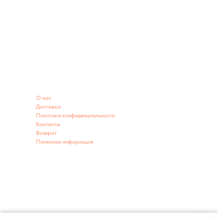
ИНФОРМАЦИЯ
O нас
Доставка
Политика конфиденциальности
Контакты
Возврат
Полезная информация
ИНФОРМАЦИЯ О МАГАЗИНЕ
Адрес: г. Заводоуковск ул. 60 лет Победы 2А
г. Тюмень ул. Республики 203 (территория парковки)
Телефон:
8950-493-00-78
,
8(34542)9-04-41
,
8980-929-37-69