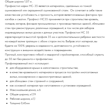
Общая ширина 1,07 м .
Профнастил марки НС-35 является материалом, сделанным из тонкой
оцинкованной или окрашенной оцинкованной стали. Он сочетает в себе такие
качества как устойчивость и прочность, которая является важным фактором при
изгибах и сжатии. Профлист НС35 применяется при строительстве кровель,
складов, ангаров, фасадов промышленных и производственных зданий, облицовки
стен при реконструкции, различных ограждений, в том числе для заборов
индивидуальных жилых домов и дачных участков. Профнастил НС 35
характеризуется высотой профиля 35 мм и дополнительными ребрами жесткости
на каждой волне трапеции с обоих сторон листа. Выбрав этот материал, вы
будете на 100% уверены в надежности, долговечности, устойчивости
конструкции к внешним воздействиям и повреждениям.
Прочный, конструктивно гибкий и недорогой стройматериал, способный служить
до 50 лет без ремонта и профилактики.
Профилированный лист используют:
для оборудования крыши в малоэтажном строительстве;
в качестве кровельного материала в процессе постройки многоэтажных
жилых, коммерческих и административных зданий;
для облицовки стен строений и сооружений;
как основной материал при изготовлении и установке ограждений.
Максимальная длина, м.6
Общая ширина, м1,19
Рабочая ширина, м1,1
Толщина 0,45мм