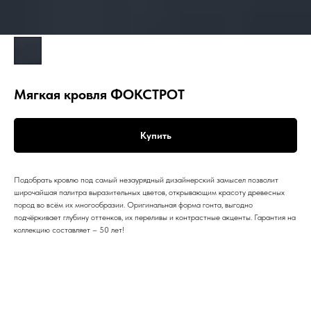
Мягкая кровля ФОКСТРОТ
Купить
Подобрать кровлю под самый незаурядный дизайнерский замысел позволит
широчайшая палитра выразительных цветов, открывающим красоту древесных
пород во всём их многообразии. Оригинальная форма гонта, выгодно
подчёркивает глубину оттенков, их переливы и контрастные акценты. Гарантия на
коллекцию составляет – 50 лет!