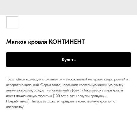
Мягкая кровля КОНТИНЕНТ
Купить
Трёхслойная коллекция «Континент» – эксклюзивный материал, сверхпрочный и
невероятно красивый. Форма гонта, напоминая кровельную каменную плитку
античных времен, создаёт неповторимый эффект. «Тяжеловес» в мире кровли
имеет пожизненную гарантию (100 лет с даты покупки продукции
Потребителем)! Теперь вы можете передавать качественную кровлю по
наследству!