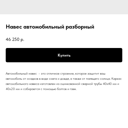
Навес автомобильный разборный
46 250
р.
Купить
Автомобильный навес - это отличное строение, которое защитит ваш
автомобиль от осадков в виде снега и дождя, а также от палящего солнца. Каркас
автомобильного навеса изготовлен из оцинкованной сварной трубы 40х40 мм и
40х20 мм и собирается с помощью болтов и гаек.