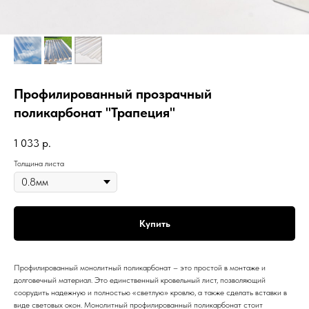
Профилированный прозрачный
поликарбонат "Трапеция"
1 033
р.
Толщина листа
Купить
Профилированный монолитный поликарбонат – это простой в монтаже и
долговечный материал. Это единственный кровельный лист, позволяющий
соорудить надежную и полностью «светлую» кровлю, а также сделать вставки в
виде световых окон. Монолитный профилированный поликарбонат стоит