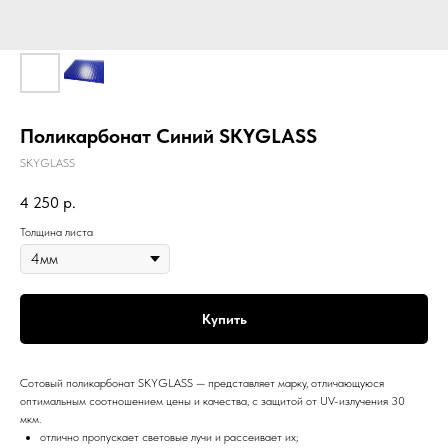
Поликарбонат Синий SKYGLASS
SKYGLASS
4 250
р.
Толщина листа
Купить
Сотовый поликарбонат SKYGLASS — представляет марку, отличающуюся
оптимальным соотношением цены и качества, с защитой от UV-излучения 30
мкм.
отлично пропускает световые лучи и рассеивает их;