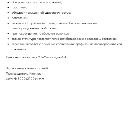
обладает шумо- и теплоизоляцией;
пластичен;
обладает повышенной ударопрочностью;
долговечен;
легкий – в 16 раз легче стекла, однако обладает такими же
светопропускными свойствами;
при повреждении не образует осколков;
вязкая структура позволяет легко изгибаться даже в холодном состоянии;
легко монтируется с помощью специальных профилей из поликарбоната или
алюминия.
Цена указана за лист 2.1м/6м толщиной 4мм
Вид поликарбаната: Сотовый
Производитель: Кинпласт
LxWxH: 6000x2100x4 mm