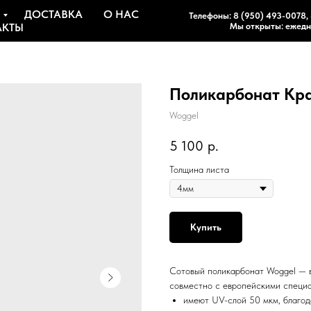
ДОСТАВКА
О НАС
Телефоны:
8 (950) 493-0078
,
АКТЫ
Мы открыты: ежедне
Поликарбонат К
Woggel
5 100
р.
Толщина листа
Купить
Сотовый поликарбонат Woggel — 
совместно с европейскими специ
имеют UV-слой 50 мкм, благод