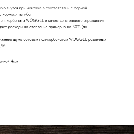
ко гнутся при монтаже в соответствии с формой
с нормами изгиба;
поликарбоната WÖGGEL в качестве стенового ограждения
щает расходы на отопление примерно на 30% (по
нижения шума сотовым поликарбонатом WÖGGEL различных
 Дб.
лщиной 4мм