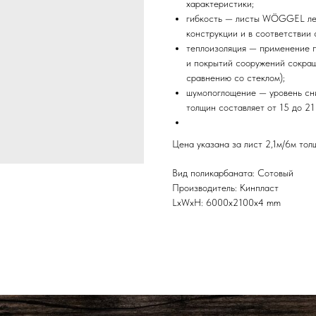
характеристики;
гибкость — листы WÖGGEL лег
конструкции и в соответствии 
теплоизоляция — применение 
и покрытий сооружений сокра
сравнению со стеклом);
шумопоглощение — уровень с
толщин составляет от 15 до 21
Цена указана за лист 2,1м/6м то
Вид поликарбаната: Сотовый
Производитель: Кинпласт
LxWxH: 6000x2100x4 mm