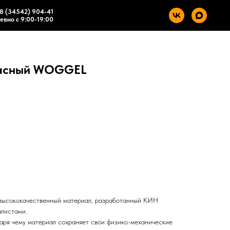
8 (34542) 904-41
вно с 9:00-19:00
расный WOGGEL
высококачественный материал, разработанный КИН
алистами.
аря чему материал сохраняет свои физико-механические