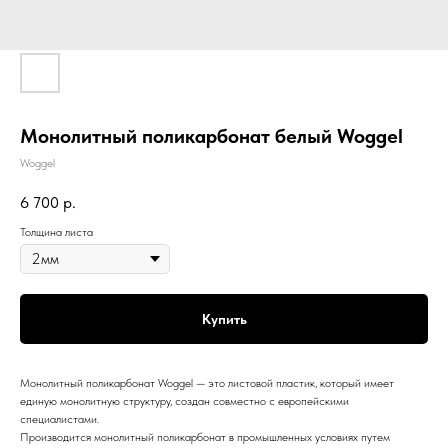
Монолитный поликарбонат белый Woggel
Woggel
6 700
р.
Толщина листа
Купить
Монолитный поликарбонат Woggel — это листовой пластик, который имеет
единую монолитную структуру, создан совместно с европейскими
специалистами.
Производится монолитный поликарбонат в промышленных условиях путем