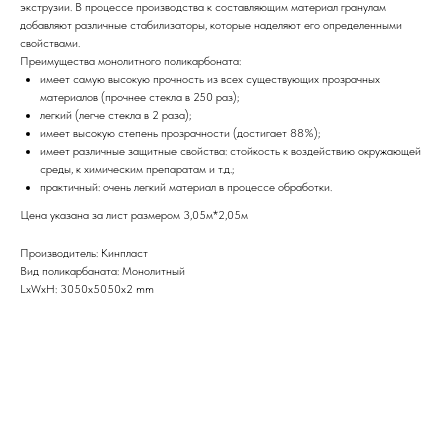
экструзии. В процессе производства к составляющим материал гранулам
добавляют различные стабилизаторы, которые наделяют его определенными
свойствами.
Преимущества монолитного поликарбоната:
имеет самую высокую прочность из всех существующих прозрачных
материалов (прочнее стекла в 250 раз);
легкий (легче стекла в 2 раза);
имеет высокую степень прозрачности (достигает 88%);
имеет различные защитные свойства: стойкость к воздействию окружающей
среды, к химическим препаратам и т.д.;
практичный: очень легкий материал в процессе обработки.
Цена указана за лист размером 3,05м*2,05м
Производитель: Кинпласт
Вид поликарбаната: Монолитный
LxWxH: 3050x5050x2 mm