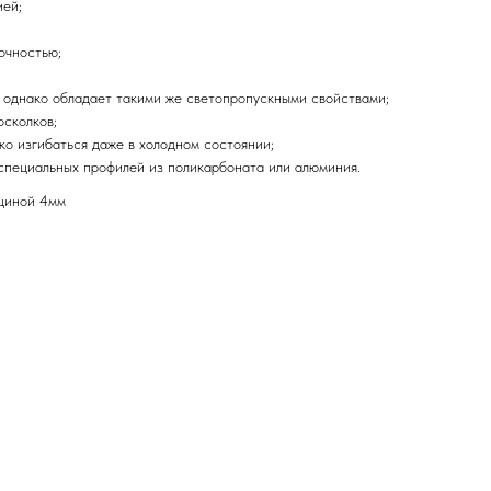
ией;
очностью;
а, однако обладает такими же светопропускными свойствами;
осколков;
гко изгибаться даже в холодном состоянии;
специальных профилей из поликарбоната или алюминия.
лщиной 4мм