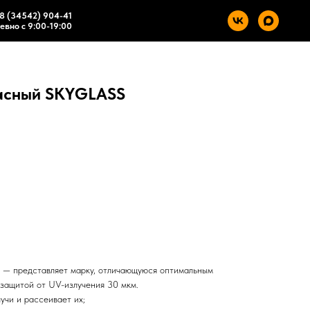
8 (34542) 904-41
вно с 9:00-19:00
асный SKYGLASS
— представляет марку, отличающуюся оптимальным
 защитой от UV-излучения 30 мкм.
учи и рассеивает их;