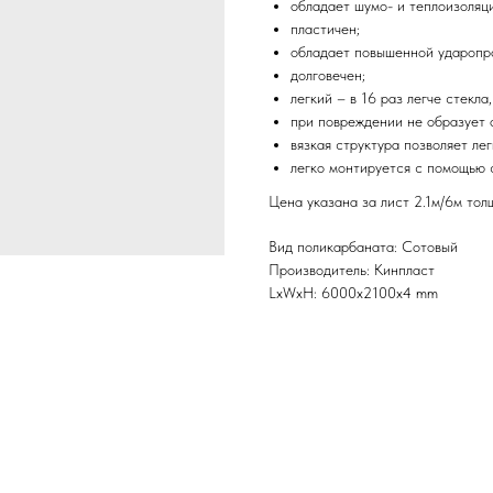
обладает шумо- и теплоизоляц
пластичен;
обладает повышенной ударопр
долговечен;
легкий – в 16 раз легче стекл
при повреждении не образует 
вязкая структура позволяет ле
легко монтируется с помощью 
Цена указана за лист 2.1м/6м то
Вид поликарбаната: Сотовый
Производитель: Кинпласт
LxWxH: 6000x2100x4 mm