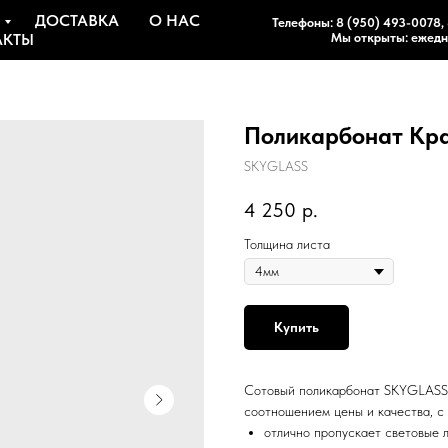
ДОСТАВКА
О НАС
Телефоны:
8 (950) 493-0078
,
АКТЫ
Мы открыты: ежедне
Поликарбонат Кр
SKYGLASS
4 250
р.
Толщина листа
Купить
Сотовый поликарбонат SKYGLASS 
соотношением цены и качества, с
отлично пропускает световые л