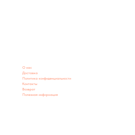
ИНФОРМАЦИЯ
O нас
Доставка
Политика конфиденциальности
Контакты
Возврат
Полезная информация
ИНФОРМАЦИЯ О МАГАЗИНЕ
Адрес: г. Заводоуковск ул. 60 лет Победы 2А
г. Тюмень ул. Республики 203 (территория парковки)
Телефон: