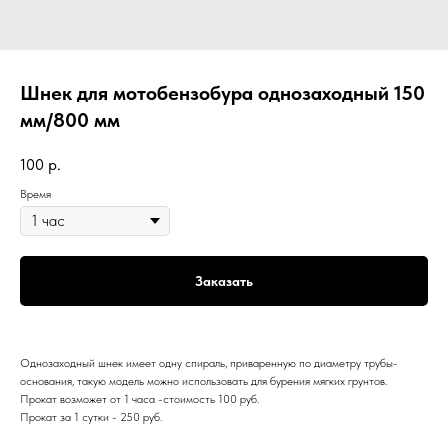
Шнек для мотобензобура однозаходный 150
мм/800 мм
100
р.
Время
Заказать
Однозаходный шнек имеет одну спираль, приваренную по диаметру трубы-
основания, такую модель можно использовать для бурения мягких грунтов.
Прокат возможет от 1 часа -стоимость 100 руб.
Прокат за 1 сутки - 250 руб.