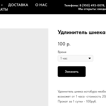
ДОСТАВКА
О НАС
Телефоны:
8 (950) 493-0078
,
АКТЫ
Мы открыты: ежедне
Удлинитель шнека
100
р.
Время
Заказать
Удлинитель шнека мотобура необх
возможет от 1 часа -стоимость 20
Прокат за 1 сутки - 100руб.