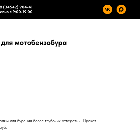
8 (34542) 904-41
вно с 9:00-19:00
 для мотобензобура
одим для бурения более глубоких отверстий. Прокат
руб.