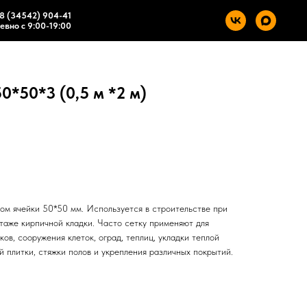
8 (34542) 904-41
вно с 9:00-19:00
0*50*3 (0,5 м *2 м)
ом ячейки 50*50 мм. Используется в строительстве при
таже кирпичной кладки. Часто сетку применяют для
ов, сооружения клеток, оград, теплиц, укладки теплой
й плитки, стяжки полов и укрепления различных покрытий.