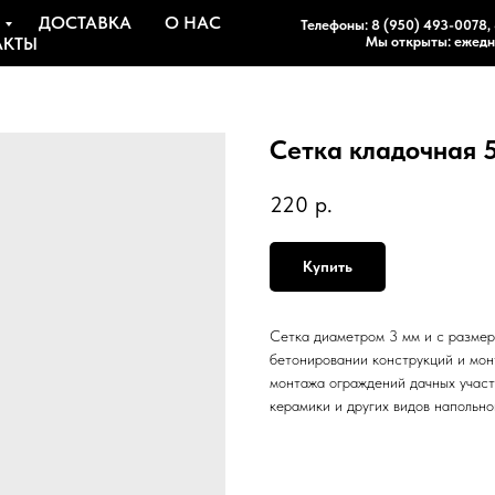
ДОСТАВКА
О НАС
Телефоны:
8 (950) 493-0078
,
АКТЫ
Мы открыты: ежедне
Сетка кладочная 5
220
р.
Купить
Сетка диаметром 3 мм и с размер
бетонировании конструкций и мон
монтажа ограждений дачных участк
керамики и других видов напольно