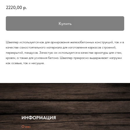
2220,00
р.
Купить
Швеллер используется как для армирования железобетонных конструкций, так и в
качестве самостоятельного материала для изготовления каркасов строений,
перекрытий, пандусов. Зачастую он используется в качестве арматуры для стен,
кровли, а также для усиления бетона. Швеллер прекрасно выдерживает нагрузки
как осевые, так и несущие.
ИНФОРМАЦИЯ
O нас