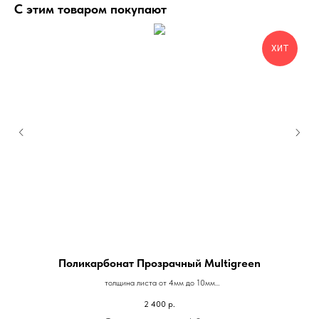
С этим товаром покупают
ХИТ
Поликарбонат Прозрачный Multigreen
П
толщина листа от 4мм до 10мм
размер листа 2.1м/6м
2 400
р.