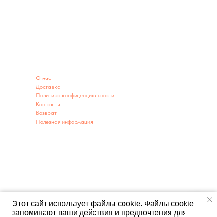
ИНФОРМАЦИЯ
O нас
Доставка
Политика конфиденциальности
Контакты
Возврат
Полезная информация
ИНФОРМАЦИЯ О МАГАЗИНЕ
Адрес: г. Заводоуковск ул. 60 лет Победы 2А
г. Тюмень ул. Республики 203 (территория парковки)
Телефон:
8950-493-00-78
,
8(34542)9-04-41
,
8980-929-37-69
Мы открыты: ежедневно с 9:00-19:00
Этот сайт использует файлы cookie. Файлы cookie
E-mail:
Master-zavod@yandex.ru
запоминают ваши действия и предпочтения для
Напишите нам