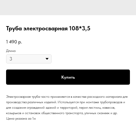
Труба электросварная 108*3,5
1 490
р.
Длина
Купить
Электросварная труба часто применяется в качестве расходного материала для
производства различных изделий. Используется при монтаже трубопроводов и
для создания ограждений зданий и территорий, перил лестниц, навесов,
козырьков и остановок общественного транспорта, уличных скамеек и др.
Цена указана за 1м