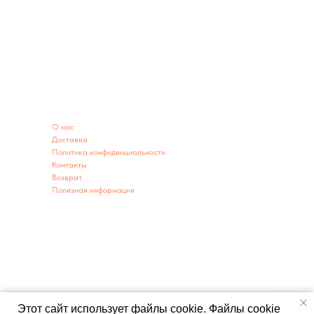
ИНФОРМАЦИЯ
O нас
Доставка
Политика конфиденциальности
Контакты
Возврат
Полезная информация
ИНФОРМАЦИЯ О МАГАЗИНЕ
Адрес: г. Заводоуковск ул. 60 лет Победы 2А
г. Тюмень ул. Республики 203 (территория парковки)
Телефон:
8950-493-00-78
,
8(34542)9-04-41
,
8980-929-37-69
Мы открыты: ежедневно с 9:00-19:00
Этот сайт использует файлы cookie. Файлы cookie
E-mail:
Master-zavod@yandex.ru