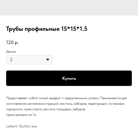
Трубы профильные 15*15*1.5
120
р.
Длина
Купить
Представляет собой полый квадрат с закругленными углами. Применяется для
изготовления металлоконструкций, лестниц, заборов, перегородок, остановок
городского транспорта, детских площадок, заборов.
Цена указана за 1м
LxWxH: 10x10x1 mm