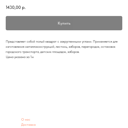
1430,00
р.
Купить
Представляет собой полый квадрат с закругленными углами. Применяется для
изготовления металлоконструкций, лестниц, заборов, перегородок, остановок
городского транспорта, детских площадок, заборов.
Цена указана за 1м
ИНФОРМАЦИЯ
O нас
Доставка