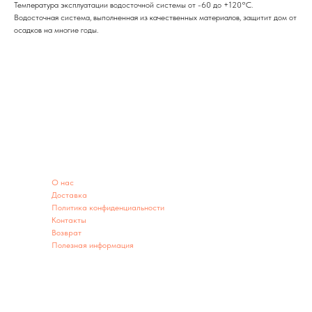
Температура эксплуатации водосточной системы от -60 до +120°C.
Водосточная система, выполненная из качественных материалов, защитит дом от
осадков на многие годы.
ИНФОРМАЦИЯ
O нас
Доставка
Политика конфиденциальности
Контакты
Возврат
Полезная информация
ИНФОРМАЦИЯ О МАГАЗИНЕ
Адрес: г. Заводоуковск ул. 60 лет Победы 2А