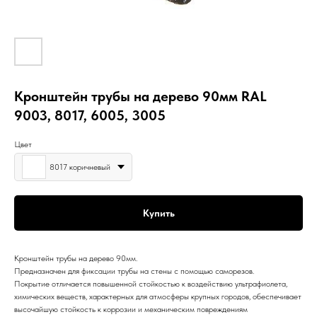
Кронштейн трубы на дерево 90мм RAL
9003, 8017, 6005, 3005
Цвет
8017 коричневый
Купить
Кронштейн трубы на дерево 90мм.
Предназначен для фиксации трубы на стены с помощью саморезов.
Покрытие отличается повышенной стойкостью к воздействию ультрафиолета,
химических веществ, характерных для атмосферы крупных городов, обеспечивает
высочайшую стойкость к коррозии и механическим повреждениям