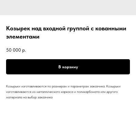
Козырек над входной группой с кованными
элементами
50 000
р.
В корзину
Козырьки изготавливаются по размерам и параметрам заказчика. Козырьки
изготавливаются из металлического каркаса и поликарбоната или другого
материала на выбор заказчика