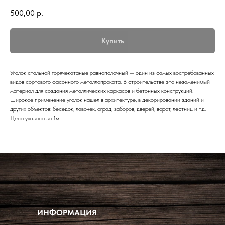
500,00
р.
Купить
Уголок стальной горячекатаные равнополочный — один из самых востребованных
видов сортового фасонного металлопроката. В строительстве это незаменимый
материал для создания металлических каркасов и бетонных конструкций.
Широкое применение уголок нашел в архитектуре, в декорировании зданий и
других объектов: беседок, лавочек, оград, заборов, дверей, ворот, лестниц и т.д.
Цена указана за 1м
ИНФОРМАЦИЯ